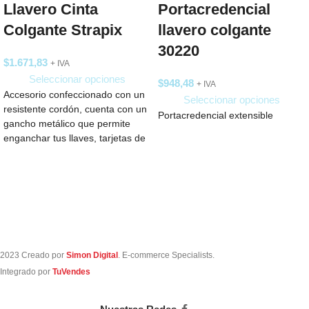
Llavero Cinta
Portacredencial
Colgante Strapix
llavero colgante
30220
$
1.671,83
+ IVA
Seleccionar opciones
$
948,48
+ IVA
Accesorio confeccionado con un
Seleccionar opciones
resistente cordón, cuenta con un
Portacredencial extensible
gancho metálico que permite
enganchar tus llaves, tarjetas de
identificación o
2023 Creado por
Simon Digital
. E-commerce Specialists.
Integrado por
TuVendes