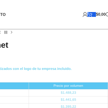
$
0,00
TO
et
izados con el logo de tu empresa incluido.
Precio por volumen
$
1.488,23
$
1.441,65
$
1.395,22