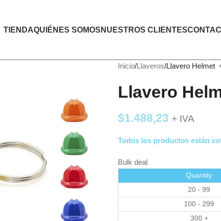
TIENDA
QUIÉNES SOMOS
NUESTROS CLIENTES
CONTAC
Inicio
Llaveros
Llavero Helmet
Llavero Helm
$
1.488,23
+ IVA
Todos los productos están cot
Bulk deal
Quantity
20 - 99
100 - 299
300 +