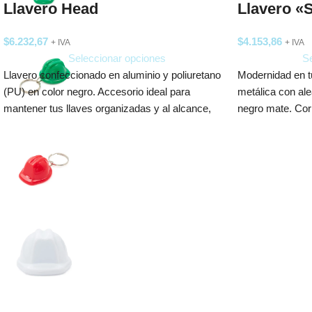
Llavero Head
Llavero 
$
6.232,67
$
4.153,86
+ IVA
+ IVA
Seleccionar opciones
Se
Llavero confeccionado en aluminio y poliuretano
Modernidad en t
(PU) en color negro. Accesorio ideal para
metálica con ale
mantener tus llaves organizadas y al alcance,
negro mate. Cor
x 2,7