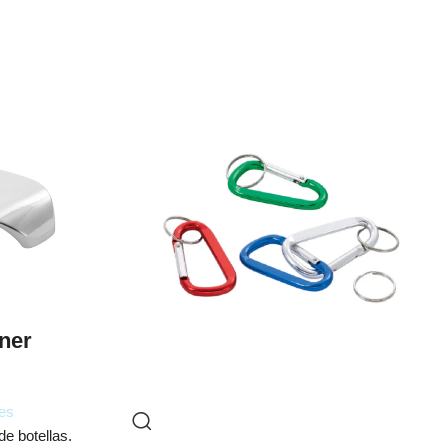
ner
es
e botellas.