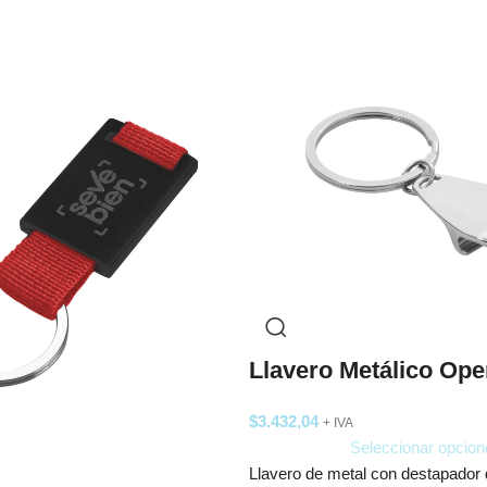
Llavero Metálico Ope
$
3.432,04
+ IVA
Seleccionar opcion
Llavero de metal con destapador d