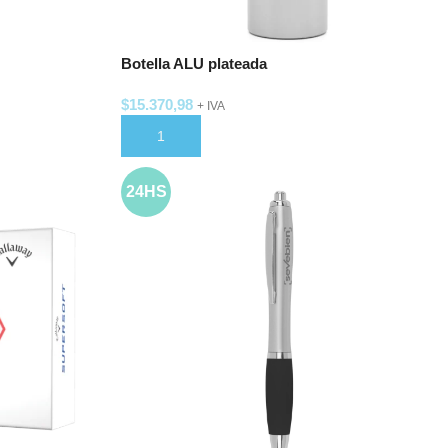
Botella ALU plateada
$
15.370,98
+ IVA
AÑADIR AL CARRITO
24HS