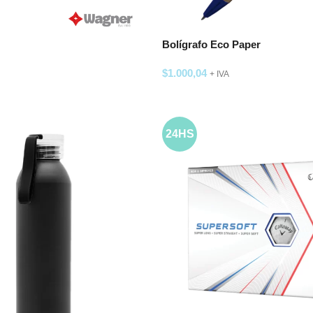
Bolígrafo Eco Paper
$
1.000,04
+ IVA
 OPCIONES
SELECCIONAR OPCIONES
24HS