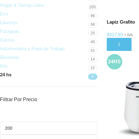
Hogar & Tiempo Libre
205
Eco
96
Lapiz Grafito
Llaveros
58
Paraguas
25
$
317,93
+ IVA
Gorros
40
AÑADIR AL C
Indumentaria y Ropa de Trabajo
41
Bienestar
14
24HS
Kits
22
24 hs
9
Filtrar Por Precio