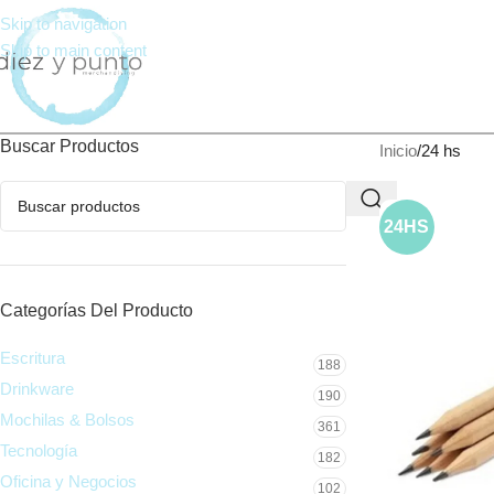
Skip to navigation
Skip to main content
Buscar Productos
Inicio
24 hs
24HS
Categorías Del Producto
Escritura
188
Drinkware
190
Mochilas & Bolsos
361
Tecnología
182
Oficina y Negocios
102