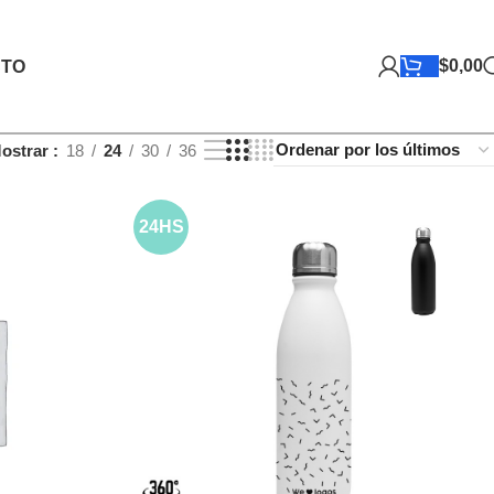
$
0,00
TO
ostrar
18
24
30
36
24HS