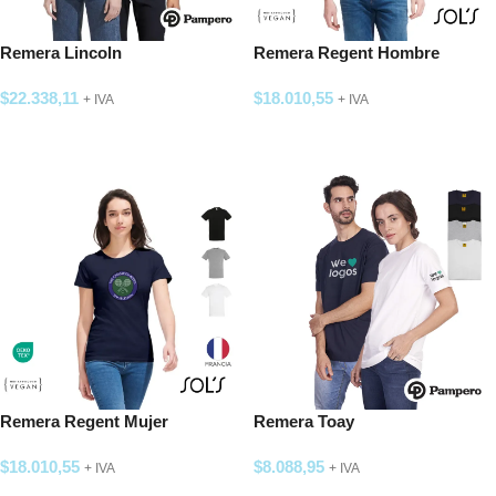
Remera Lincoln
Remera Regent Hombre
$
22.338,11
$
18.010,55
+ IVA
+ IVA
SELECCIONAR OPCIONES
SELECCIONAR OPCIONES
Remera Regent Mujer
Remera Toay
$
18.010,55
$
8.088,95
+ IVA
+ IVA