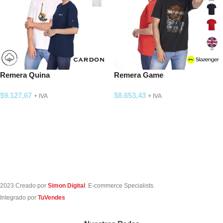
Remera Quina
Remera Game
$
9.127,67
$
8.653,43
+ IVA
+ IVA
SELECCIONAR OPCIONES
SELECCIONAR OPCIONES
2023 Creado por
Simon Digital
. E-commerce Specialists.
Integrado por
TuVendes