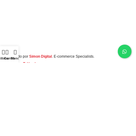
2023 Creado por
Simon Digital
. E-commerce Specialists.
iltros
Carrito
Menú
Integrado por
TuVendes
Nuestras Redes