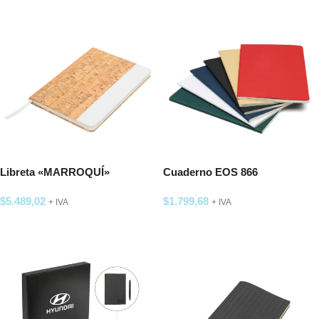
Libreta «MARROQUÍ»
Cuaderno EOS 866
$
5.489,02
$
1.799,68
+ IVA
+ IVA
SELECCIONAR OPCIONES
SELECCIONAR OPCIONES