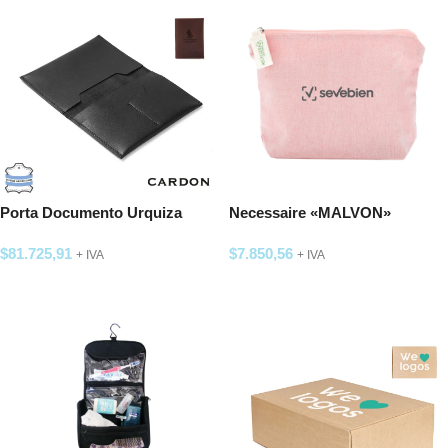
Porta Documento Urquiza
Necessaire «MALVON»
$
81.725,91
$
7.850,56
+ IVA
+ IVA
SELECCIONAR OPCIONES
SELECCIONAR OPCIONES