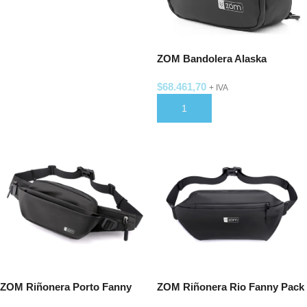
ZOM Bandolera Alaska
Crossbody ZC-348B Black
$
68.461,70
10″-11″ USB
+ IVA
AÑADIR AL CARRITO
ZOM Riñonera Porto Fanny
ZOM Riñonera Rio Fanny Pack
Pack Crossbody ZC-107B
Crossbody ZC-108B Black 7″