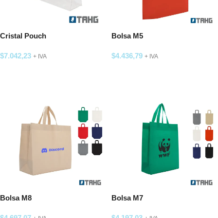
Cristal Pouch
Bolsa M5
$
7.042,23
$
4.436,79
+ IVA
+ IVA
SELECCIONAR OPCIONES
SELECCIONAR OPCIONES
Bolsa M8
Bolsa M7
$
4.697,07
$
4.197,03