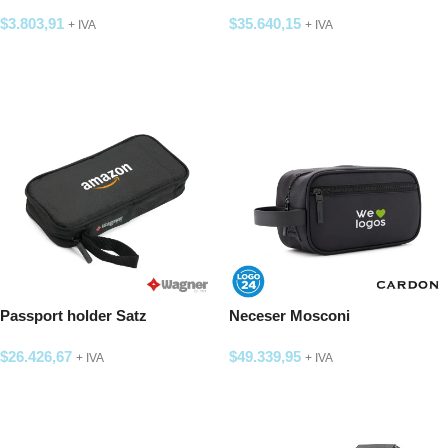
$
3.803,91
$
35.640,15
+ IVA
+ IVA
SELECCIONAR OPCIONES
SELECCIONAR OPCIONES
Passport holder Satz
Neceser Mosconi
$
26.426,67
$
49.339,95
+ IVA
+ IVA
SELECCIONAR OPCIONES
SELECCIONAR OPCIONES