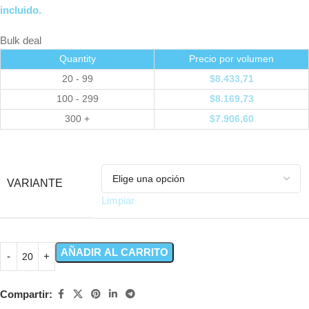
incluido.
Bulk deal
Quantity
Precio por volumen
20 - 99
$
8.433,71
100 - 299
$
8.169,73
300 +
$
7.906,60
VARIANTE
Limpiar
AÑADIR AL CARRITO
Compartir: