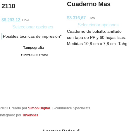
Cuaderno Mas
2110
$
3.316,67
+ IVA
$
8.293,12
+ IVA
Seleccionar opciones
Seleccionar opciones
Cuaderno de bolsillo, anillado
Posibles técnicas de impresión*:
con tapa de PP y 60 hojas lisas.
Medidas 10,8 cm x 7,8 cm. Tahg
Tampografía
Digital Full Color
Serigrafía
*Resultado sujeto a la experiencia
del impresor.
2023 Creado por
Simon Digital
. E-commerce Specialists.
Integrado por
TuVendes