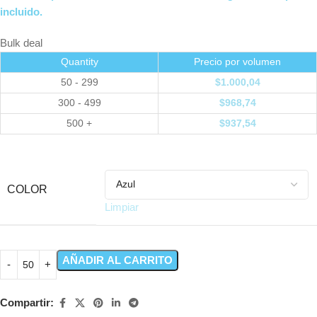
incluido.
Bulk deal
Quantity
Precio por volumen
50 - 299
$
1.000,04
300 - 499
$
968,74
500 +
$
937,54
COLOR
Limpiar
AÑADIR AL CARRITO
Compartir: