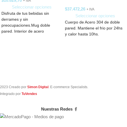
$
10.829,70
+ IVA
Seleccionar opciones
$
37.472,26
+ IVA
Disfruta de tus bebidas sin
Seleccionar opciones
derrames y sin
Cuerpo de Acero 304 de doble
preocupaciones.Mug doble
pared. Mantiene el frio por 24hs
pared. Interior de acero
y calor hasta 10hs.
inoxidable 304 y exterior de
polipropileno
2023 Creado por
Simon Digital
. E-commerce Specialists.
Integrado por
TuVendes
Nuestras Redes