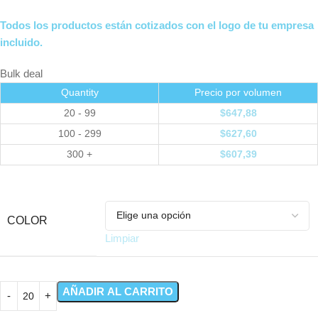
Todos los productos están cotizados con el logo de tu empresa
incluido.
Bulk deal
Quantity
Precio por volumen
20 - 99
$
647,88
100 - 299
$
627,60
300 +
$
607,39
COLOR
Limpiar
AÑADIR AL CARRITO