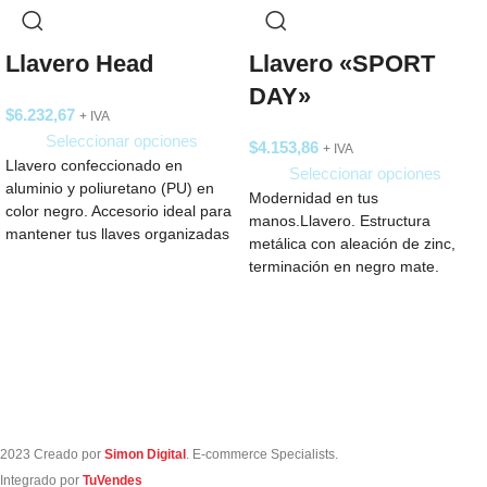
Llavero Head
Llavero «SPORT
DAY»
$
6.232,67
+ IVA
Seleccionar opciones
$
4.153,86
+ IVA
Llavero confeccionado en
Seleccionar opciones
aluminio y poliuretano (PU) en
Modernidad en tus
color negro. Accesorio ideal para
manos.Llavero. Estructura
mantener tus llaves organizadas
metálica con aleación de zinc,
y al alcance,
terminación en negro mate.
Correa de Polipropileno.Medidas:
6,2 x 2,7
2023 Creado por
Simon Digital
. E-commerce Specialists.
Integrado por
TuVendes