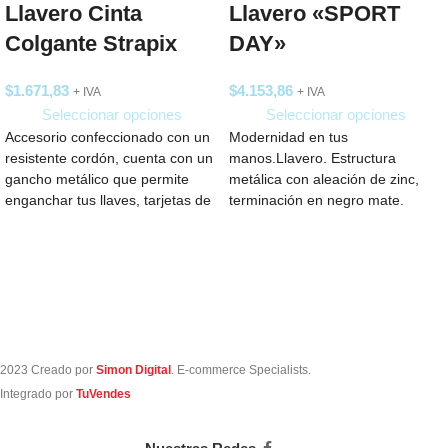
Llavero Cinta
Llavero «SPORT
Colgante Strapix
DAY»
$
1.671,83
$
4.153,86
+ IVA
+ IVA
Seleccionar opciones
Seleccionar opciones
Accesorio confeccionado con un
Modernidad en tus
resistente cordón, cuenta con un
manos.Llavero. Estructura
gancho metálico que permite
metálica con aleación de zinc,
enganchar tus llaves, tarjetas de
terminación en negro mate.
identificación o
Correa de Polipropileno.Medidas:
6,2 x 2,7
2023 Creado por
Simon Digital
. E-commerce Specialists.
Integrado por
TuVendes