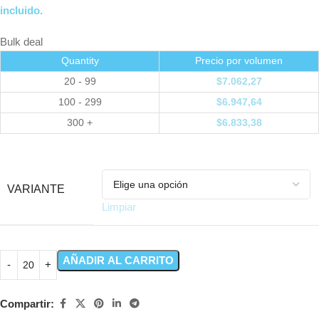
incluido.
Bulk deal
Quantity
Precio por volumen
20 - 99
$
7.062,27
100 - 299
$
6.947,64
300 +
$
6.833,38
VARIANTE
Limpiar
AÑADIR AL CARRITO
Compartir: