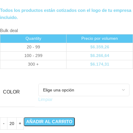
Todos los productos están cotizados con el logo de tu empresa
incluido.
Bulk deal
Quantity
Precio por volumen
20 - 99
$
6.359,26
100 - 299
$
6.266,64
300 +
$
6.174,31
COLOR
Limpiar
AÑADIR AL CARRITO