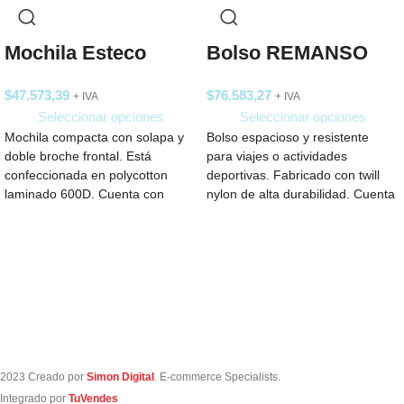
Mochila Esteco
Bolso REMANSO
$
47.573,39
$
76.583,27
+ IVA
+ IVA
Seleccionar opciones
Seleccionar opciones
Mochila compacta con solapa y
Bolso espacioso y resistente
doble broche frontal. Está
para viajes o actividades
confeccionada en polycotton
deportivas. Fabricado con twill
laminado 600D. Cuenta con
nylon de alta durabilidad. Cuenta
cierre interior, bolsillo frontal
con gran compartimento
2023 Creado por
Simon Digital
. E-commerce Specialists.
Integrado por
TuVendes