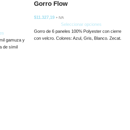
Gorro Flow
$
11.327,19
+ IVA
Seleccionar opciones
Gorro de 6 paneles 100% Polyester con cierre
es
con velcro. Colores: Azul, Gris, Blanco. Zecat.
ímil gamuza y
a de símil