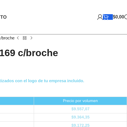
$
0,00
TO
/broche
169 c/broche
izados con el logo de tu empresa incluido.
Precio por volumen
$
9.557,07
$
9.364,35
$
9.172,25