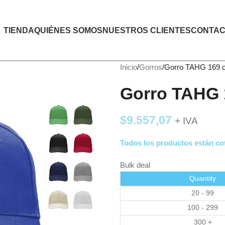
TIENDA
QUIÉNES SOMOS
NUESTROS CLIENTES
CONTAC
Inicio
Gorros
Gorro TAHG 169 c
Gorro TAHG 
$
9.557,07
+ IVA
Todos los productos están cot
Bulk deal
Quantity
20 - 99
100 - 299
300 +