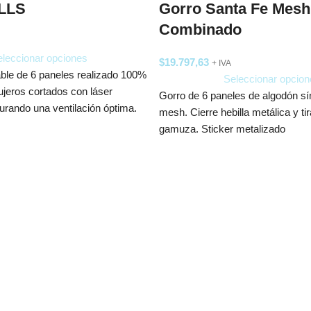
LLS
Gorro Santa Fe Mesh
Combinado
leccionar opciones
$
19.797,63
+ IVA
le de 6 paneles realizado 100%
Seleccionar opcion
ujeros cortados con láser
Gorro de 6 paneles de algodón s
urando una ventilación óptima.
mesh. Cierre hebilla metálica y tir
gamuza. Sticker metalizado