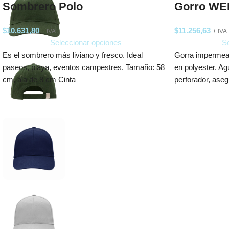
Sombrero Polo
Gorro WE
$
10.631,80
$
11.256,63
+ IVA
+ IVA
Seleccionar opciones
Se
Es el sombrero más liviano y fresco. Ideal
Gorra impermeab
paseos, playa, eventos campestres. Tamaño: 58
en polyester. Ag
cm, ala de 8 cm Cinta
perforador, aseg
Ideal para