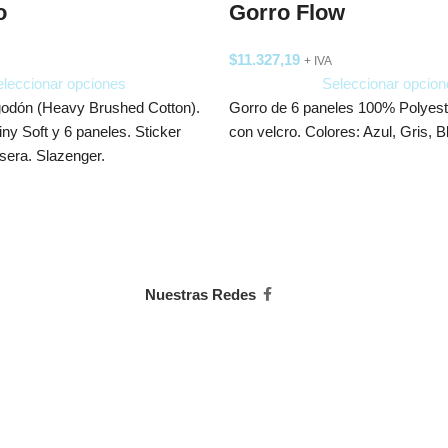
o
Gorro Flow
$
11.327,19
+ IVA
leccionar opciones
Seleccionar opcion
godón (Heavy Brushed Cotton).
Gorro de 6 paneles 100% Polyeste
iny Soft y 6 paneles. Sticker
con velcro. Colores: Azul, Gris, B
sera. Slazenger.
Nuestras Redes