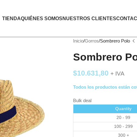
TIENDA
QUIÉNES SOMOS
NUESTROS CLIENTES
CONTAC
Inicio
Gorros
Sombrero Polo
Sombrero Po
$
10.631,80
+ IVA
Todos los productos están cot
Bulk deal
Quantity
20 - 99
100 - 299
300 +