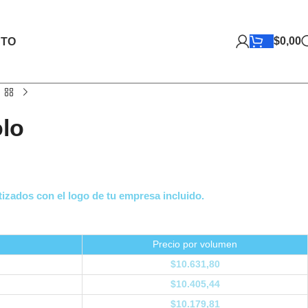
$
0,00
TO
lo
izados con el logo de tu empresa incluido.
Precio por volumen
$
10.631,80
$
10.405,44
$
10.179,81