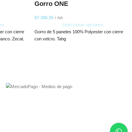
Gorro ONE
$
7.306,35
+ IVA
es
Seleccionar opciones
r con cierre
Gorro de 5 paneles 100% Polyester con cierre
lanco. Zecat.
con velcro. Tahg