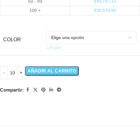
50 - 99
$
40.727,15
100 +
$
39.570,00
COLOR
Limpiar
AÑADIR AL CARRITO
Compartir: