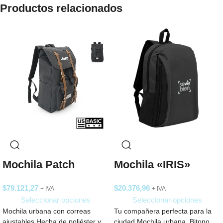
Productos relacionados
Mochila Patch
Mochila «IRIS»
$
79.121,27
$
20.376,96
+ IVA
+ IVA
Seleccionar opciones
Seleccionar opciones
Mochila urbana con correas
Tu compañera perfecta para la
ajustables Hecha de poliéster y
ciudad.Mochila urbana. Bitono