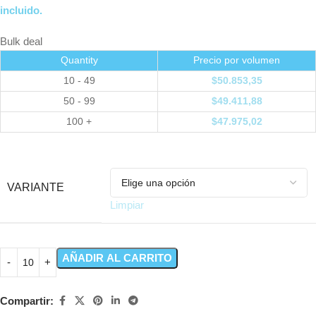
incluido.
Bulk deal
Quantity
Precio por volumen
10 - 49
$
50.853,35
50 - 99
$
49.411,88
100 +
$
47.975,02
VARIANTE
Limpiar
AÑADIR AL CARRITO
Compartir: