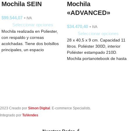
Mochila SEIN
Mochila
«ADVANCED»
$
99.544,07
+ IVA
Seleccionar opciones
$
34.470,40
+ IVA
Mochila realizada en Poliester,
Seleccionar opciones
con respaldo y correas
28 x 40,5 x 9 cm. Capacidad 11
acolchadas. Tiene dos bolsillos
litros. Poliéster 300D, interior
principales, un espacio
Poliéster estampado 210D.
completamente acolchado para
Mochila portanotebook de hasta
notebook, 2
15
2023 Creado por
Simon Digital
. E-commerce Specialists.
Integrado por
TuVendes