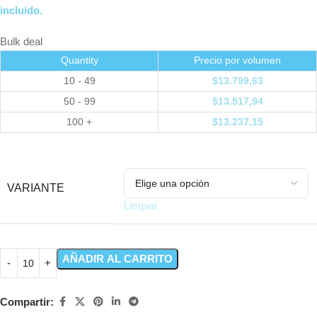
incluido.
Bulk deal
Quantity
Precio por volumen
10 - 49
$
13.799,63
50 - 99
$
13.517,94
100 +
$
13.237,15
VARIANTE
Limpiar
AÑADIR AL CARRITO
Compartir: