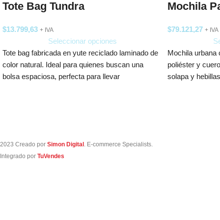
Tote Bag Tundra
Mochila P
$
13.799,63
$
79.121,27
+ IVA
+ IVA
Seleccionar opciones
Se
Tote bag fabricada en yute reciclado laminado de
Mochila urbana 
color natural. Ideal para quienes buscan una
poliéster y cuer
bolsa espaciosa, perfecta para llevar
solapa y hebilla
2023 Creado por
Simon Digital
. E-commerce Specialists.
Integrado por
TuVendes