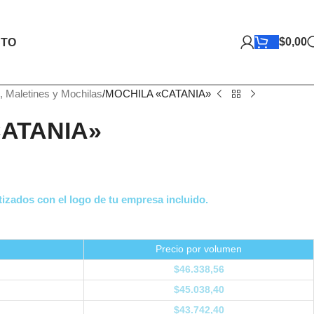
$
0,00
TO
, Maletines y Mochilas
MOCHILA «CATANIA»
ATANIA»
izados con el logo de tu empresa incluido.
Precio por volumen
$
46.338,56
$
45.038,40
$
43.742,40