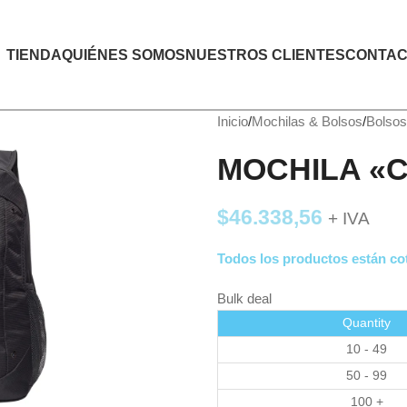
TIENDA
QUIÉNES SOMOS
NUESTROS CLIENTES
CONTAC
Inicio
Mochilas & Bolsos
Bolsos
MOCHILA «C
$
46.338,56
+ IVA
Todos los productos están cot
Bulk deal
Quantity
10 - 49
50 - 99
100 +