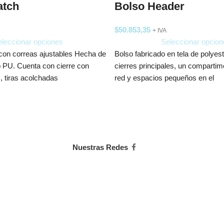
atch
Bolso Header
$
50.853,35
+ IVA
leccionar opciones
Seleccionar opcion
con correas ajustables Hecha de
Bolso fabricado en tela de polyest
o PU. Cuenta con cierre con
cierres principales, un compartim
s, tiras acolchadas
red y espacios pequeños en el
Nuestras Redes