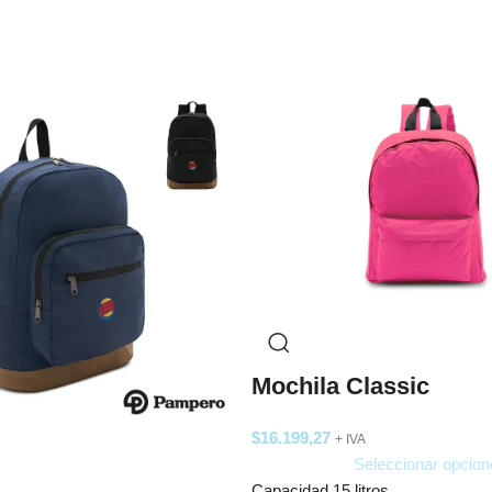
Mochila Classic
$
16.199,27
+ IVA
Seleccionar opcion
Capacidad 15 litros