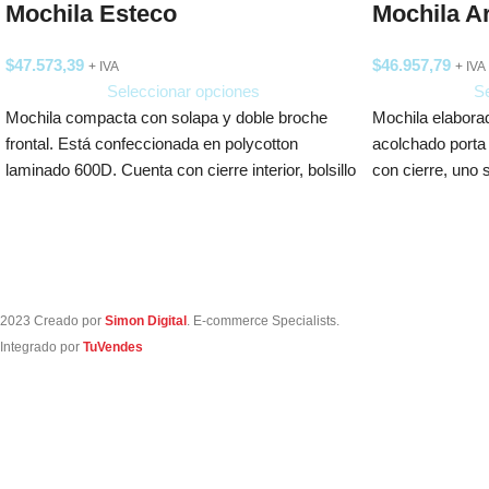
Mochila Esteco
Mochila Ar
$
47.573,39
$
46.957,79
+ IVA
+ IVA
Seleccionar opciones
Se
Mochila compacta con solapa y doble broche
Mochila elaborad
frontal. Está confeccionada en polycotton
acolchado porta 
laminado 600D. Cuenta con cierre interior, bolsillo
con cierre, uno 
frontal
2023 Creado por
Simon Digital
. E-commerce Specialists.
Integrado por
TuVendes