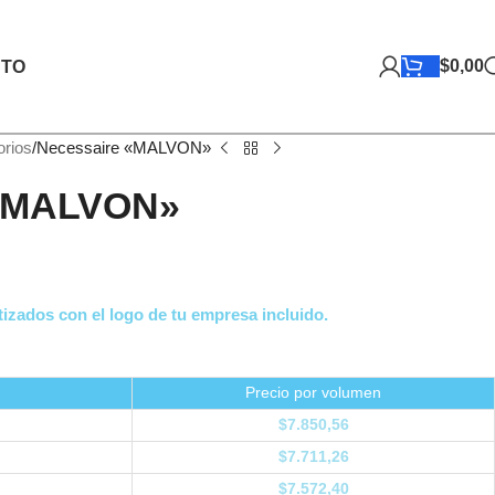
$
0,00
TO
rios
Necessaire «MALVON»
 «MALVON»
izados con el logo de tu empresa incluido.
Precio por volumen
$
7.850,56
$
7.711,26
$
7.572,40