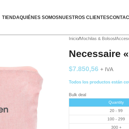
TIENDA
QUIÉNES SOMOS
NUESTROS CLIENTES
CONTAC
Inicio
Mochilas & Bolsos
Acceso
Necessaire
$
7.850,56
+ IVA
Todos los productos están cot
Bulk deal
Quantity
20 - 99
100 - 299
300 +