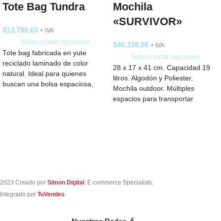
Tote Bag Tundra
Mochila
«SURVIVOR»
$
13.799,63
+ IVA
Seleccionar opciones
$
46.338,56
+ IVA
Tote bag fabricada en yute
Seleccionar opciones
reciclado laminado de color
28 x 17 x 41 cm. Capacidad 19
natural. Ideal para quienes
litros. Algodón y Poliester.
buscan una bolsa espaciosa,
Mochila outdoor. Múltiples
perfecta para llevar
espacios para transportar
objetos. Compartimento
2023 Creado por
Simon Digital
. E-commerce Specialists.
Integrado por
TuVendes