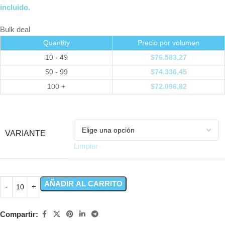
incluido.
Bulk deal
Quantity
Precio por volumen
10 - 49
$
76.583,27
50 - 99
$
74.336,45
100 +
$
72.096,82
VARIANTE
Limpiar
AÑADIR AL CARRITO
Compartir: