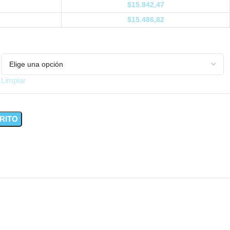
$
15.842,47
$
15.486,82
Limpiar
RITO