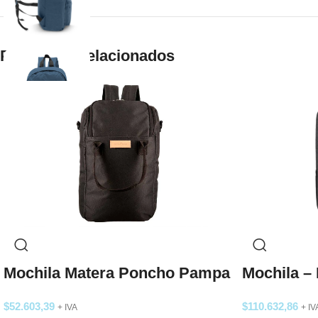
Productos relacionados
Mochila Matera Poncho Pampa
Mochila –
$
52.603,39
$
110.632,86
+ IVA
+ IV