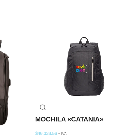
MOCHILA «CATANIA»
$
46.338,56
+ IVA