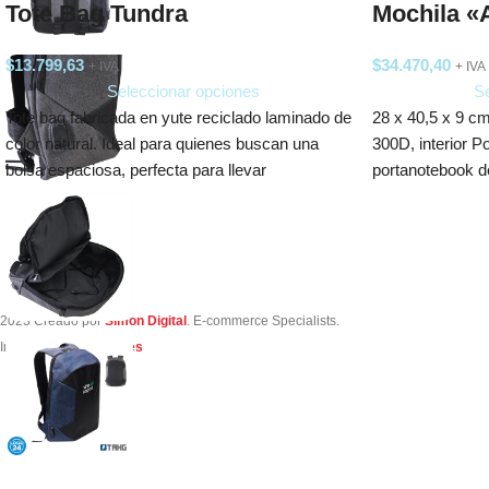
Tote Bag Tundra
Mochila 
$
13.799,63
$
34.470,40
+ IVA
+ IVA
Seleccionar opciones
Se
Tote bag fabricada en yute reciclado laminado de
28 x 40,5 x 9 cm
color natural. Ideal para quienes buscan una
300D, interior 
bolsa espaciosa, perfecta para llevar
portanotebook d
2023 Creado por
Simon Digital
. E-commerce Specialists.
Integrado por
TuVendes