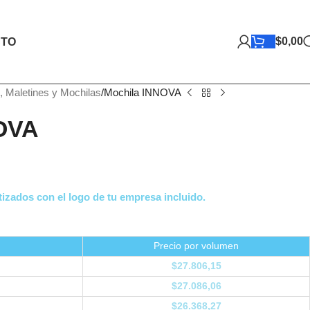
$
0,00
TO
, Maletines y Mochilas
Mochila INNOVA
OVA
izados con el logo de tu empresa incluido.
Precio por volumen
$
27.806,15
$
27.086,06
$
26.368,27