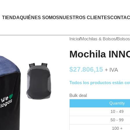
TIENDA
QUIÉNES SOMOS
NUESTROS CLIENTES
CONTAC
Inicio
Mochilas & Bolsos
Bolsos
Mochila INN
$
27.806,15
+ IVA
Todos los productos están cot
Bulk deal
Quantity
10 - 49
50 - 99
100 +