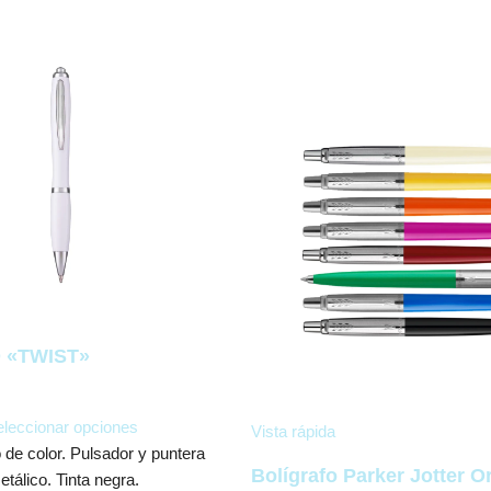
 «TWIST»
leccionar opciones
Vista rápida
 de color. Pulsador y puntera
Bolígrafo Parker Jotter Or
etálico. Tinta negra.