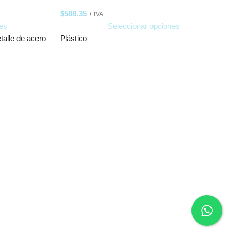
$
588,35
+ IVA
es
Seleccionar opciones
talle de acero
Plástico