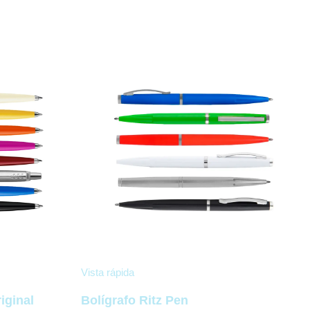
Vista rápida
iginal
Bolígrafo Ritz Pen