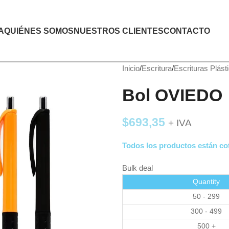
A
QUIÉNES SOMOS
NUESTROS CLIENTES
CONTACTO
Inicio
Escritura
Escrituras Plást
Bol OVIEDO
$
693,35
+ IVA
Todos los productos están cot
Bulk deal
Quantity
50 - 299
300 - 499
500 +