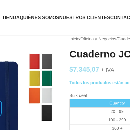
TIENDA
QUIÉNES SOMOS
NUESTROS CLIENTES
CONTAC
Inicio
Oficina y Negocios
Cuade
Cuaderno JO
$
7.345,07
+ IVA
Todos los productos están cot
Bulk deal
Quantity
20 - 99
100 - 299
300 +