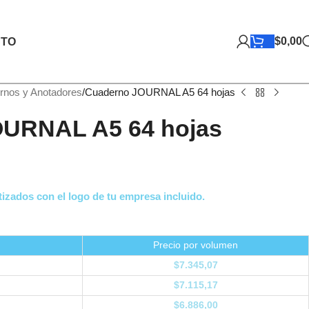
$
0,00
TO
rnos y Anotadores
Cuaderno JOURNAL A5 64 hojas
URNAL A5 64 hojas
izados con el logo de tu empresa incluido.
Precio por volumen
$
7.345,07
$
7.115,17
$
6.886,00