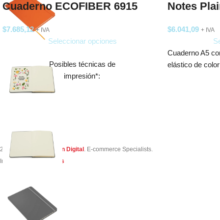
Cuaderno ECOFIBER 6915
Notes Pla
$
7.685,12
$
6.041,09
+ IVA
+ IVA
Seleccionar opciones
Se
Cuaderno A5 con
Posibles técnicas de
elástico de color 
impresión*:
Tampografía
Digital Full Color
Serigrafía
2023 Creado por
Simon Digital
. E-commerce Specialists.
*Resultado sujeto a la experiencia del impresor.
Integrado por
TuVendes