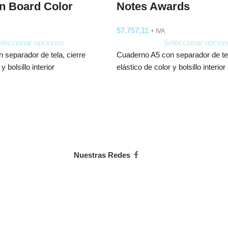
in Board Color
Notes Awards
$
7.757,11
+ IVA
leccionar opciones
Seleccionar opcion
 separador de tela, cierre
Cuaderno A5 con separador de tel
y bolsillo interior
elástico de color y bolsillo interior
Nuestras Redes