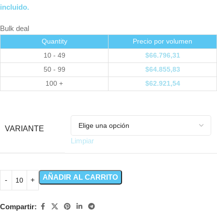
incluido.
Bulk deal
Quantity
Precio por volumen
10 - 49
$
66.796,31
50 - 99
$
64.855,83
100 +
$
62.921,54
VARIANTE
Limpiar
AÑADIR AL CARRITO
Compartir: