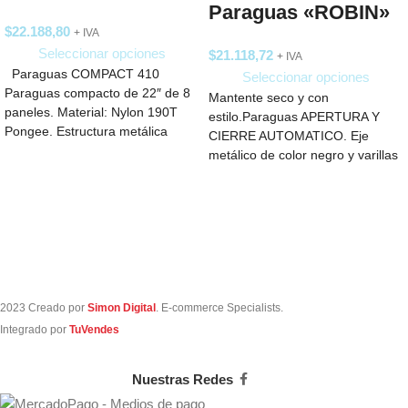
Paraguas «ROBIN»
$
22.188,80
+ IVA
Seleccionar opciones
$
21.118,72
+ IVA
Paraguas COMPACT 410
Seleccionar opciones
Paraguas compacto de 22″ de 8
Mantente seco y con
paneles. Material: Nylon 190T
estilo.Paraguas APERTURA Y
Pongee. Estructura metálica
CIERRE AUTOMATICO. Eje
negra de tres
metálico de color negro y varillas
de fibra. Mango de
2023 Creado por
Simon Digital
. E-commerce Specialists.
Integrado por
TuVendes
Nuestras Redes