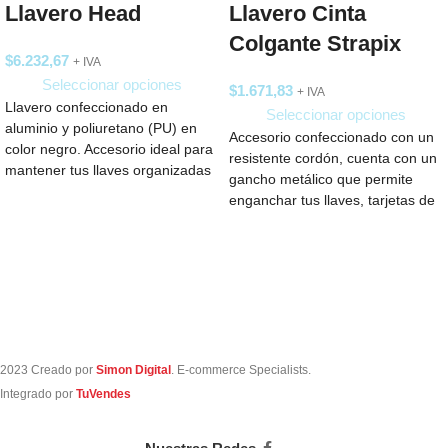
Llavero Head
Llavero Cinta
Colgante Strapix
$
6.232,67
+ IVA
Seleccionar opciones
$
1.671,83
+ IVA
Llavero confeccionado en
Seleccionar opciones
aluminio y poliuretano (PU) en
Accesorio confeccionado con un
color negro. Accesorio ideal para
resistente cordón, cuenta con un
mantener tus llaves organizadas
gancho metálico que permite
y al alcance,
enganchar tus llaves, tarjetas de
identificación o
2023 Creado por
Simon Digital
. E-commerce Specialists.
Integrado por
TuVendes