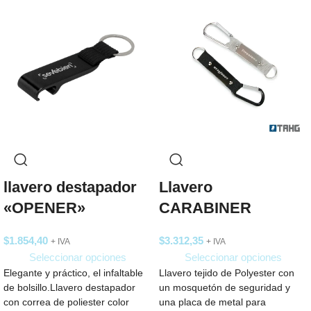
llavero destapador
Llavero
«OPENER»
CARABINER
$
1.854,40
$
3.312,35
+ IVA
+ IVA
Seleccionar opciones
Seleccionar opciones
Elegante y práctico, el infaltable
Llavero tejido de Polyester con
de bolsillo.Llavero destapador
un mosquetón de seguridad y
con correa de poliester color
una placa de metal para