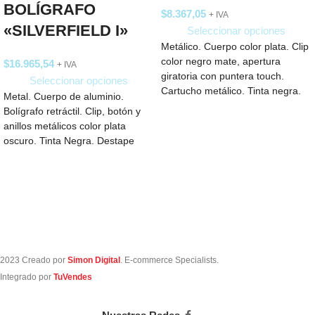
BOLÍGRAFO
$
8.367,05
+ IVA
«SILVERFIELD I»
Seleccionar opciones
Metálico. Cuerpo color plata. Clip
color negro mate, apertura
$
16.965,54
+ IVA
giratoria con puntera touch.
Seleccionar opciones
Cartucho metálico. Tinta negra.
Metal. Cuerpo de aluminio.
Estuche de cartón.
Bolígrafo retráctil. Clip, botón y
anillos metálicos color plata
oscuro. Tinta Negra. Destape
electroplateado en ambas
2023 Creado por
Simon Digital
. E-commerce Specialists.
Integrado por
TuVendes