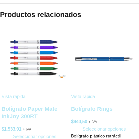
Productos relacionados
Vista rápida
Vista rápida
Bolígrafo Paper Mate
Bolígrafo Rings
InkJoy 300RT
$
840,50
+ IVA
$
1.533,91
Seleccionar opciones
+ IVA
Seleccionar opciones
Bolígrafo plástico retráctil