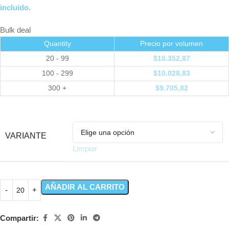
incluido.
Bulk deal
Quantity
Precio por volumen
20 - 99
$
10.352,87
100 - 299
$
10.028,83
300 +
$
9.705,82
VARIANTE
Limpiar
AÑADIR AL CARRITO
Compartir: