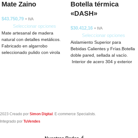
Mate Zaino
Botella térmica
«DASH»
$
43.750,79
+ IVA
Seleccionar opciones
$
30.412,16
+ IVA
Mate artesanal de madera
Seleccionar opciones
natural con detalles metálicos.
Aislamiento Superior para
Fabricado en algarrobo
Bebidas Calientes y Frías.Botella
seleccionado pulido con virola
doble pared, sellada al vacío.
imperial de acero inoxidable
Interior de acero 304 y exterior
guarda
de acero
2023 Creado por
Simon Digital
. E-commerce Specialists.
Integrado por
TuVendes