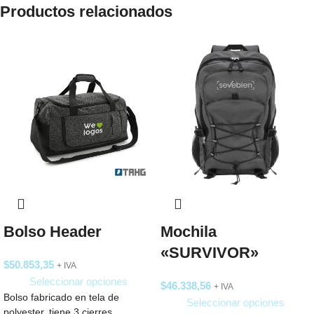
Productos relacionados
Bolso Header
Mochila
«SURVIVOR»
$
50.853,35
+ IVA
Seleccionar opciones
$
46.338,56
+ IVA
Bolso fabricado en tela de
Seleccionar opciones
polyester, tiene 3 cierres