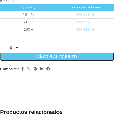
Bulk deal
Quantity
Precio por volumen
10 - 49
$
46.823,01
50 - 99
$
45.507,69
100 +
$
44.196,57
AÑADIR AL CARRITO
Compartir:
Productos relacionados