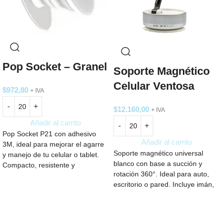
Pop Socket – Granel
Soporte Magnético
Celular Ventosa
$
972,80
+ IVA
$
12.160,00
+ IVA
Añadir al carrito
Pop Socket P21 con adhesivo
Añadir al carrito
3M, ideal para mejorar el agarre
Soporte magnético universal
y manejo de tu celular o tablet.
blanco con base a succión y
Compacto, resistente y
rotación 360°. Ideal para auto,
disponible en blanco. Perfecto
escritorio o pared. Incluye imán,
para uso diario o como regalo
y kit de limpieza. Medidas 3.4 ×
personalizado.
6.6 cm.