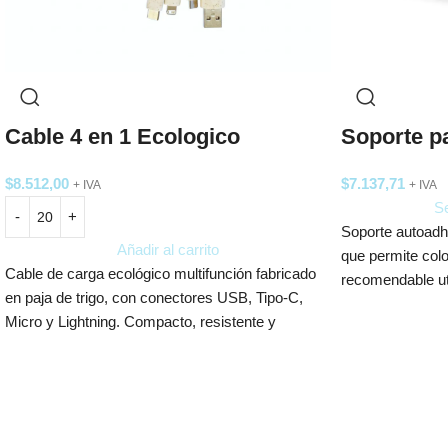
Cable 4 en 1 Ecologico
Soporte p
$
8.512,00
$
7.137,71
+ IVA
+ IVA
Se
Soporte autoadhe
Añadir al carrito
que permite colo
Cable de carga ecológico multifunción fabricado
recomendable uti
en paja de trigo, con conectores USB, Tipo-C,
Micro y Lightning. Compacto, resistente y
práctico para viajes.