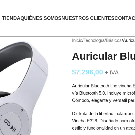
TIENDA
QUIÉNES SOMOS
NUESTROS CLIENTES
CONTAC
Inicio
Tecnología
Básicos
Auric
Auricular Bl
$
7.296,00
+ IVA
Auricular Bluetooth tipo vincha 
vía Bluetooth 5.0. Incluye micróf
Cómodo, elegante y versátil para
Disfruta de la libertad inalámbri
Vincha E328. Diseñado para ofre
estilo y funcionalidad en un atra