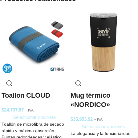
Toallon CLOUD
Mug térmico
«NORDICO»
$
24.737,87
+ IVA
Seleccionar opciones
$
35.953,92
+ IVA
Toallón de microfibra de secado
Seleccionar opciones
rápido y máxima absorción.
La elegancia y la funcionalidad
Puntas redondeadas y elástico