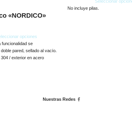
Seleccionar opcion
No incluye pilas.
ico «NORDICO»
leccionar opciones
a funcionalidad se
oble pared, sellado al vacío.
 304 / exterior en acero
Nuestras Redes