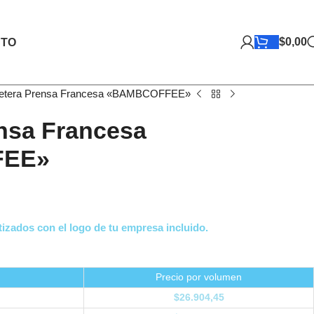
$
0,00
TO
etera Prensa Francesa «BAMBCOFFEE»
nsa Francesa
FEE»
izados con el logo de tu empresa incluido.
Precio por volumen
$
26.904,45