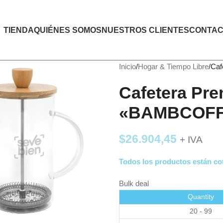
TIENDA
QUIÉNES SOMOS
NUESTROS CLIENTES
CONTAC
Inicio
Hogar & Tiempo Libre
Caf
Cafetera Pre
«BAMBCOF
$
26.904,45
+ IVA
Todos los productos están cot
Bulk deal
Quantity
20 - 99