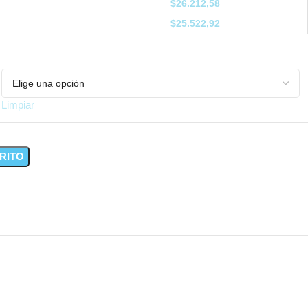
$
26.212,58
$
25.522,92
Limpiar
RITO