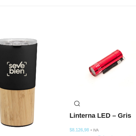
Linterna LED – Gris
$
8.126,98
+ IVA