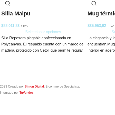
Silla Maipu
Mug térm
$
88.011,83
$
35.953,92
+ IVA
+ IVA
Seleccionar opciones
Se
Silla Reposera plegable confeccionada en
La elegancia y l
Polycanvas. El respaldo cuenta con un marco de
encuentran.Mug d
madera, protegido con Cetol, que permite regular
Interior en acero
2023 Creado por
Simon Digital
. E-commerce Specialists.
Integrado por
TuVendes