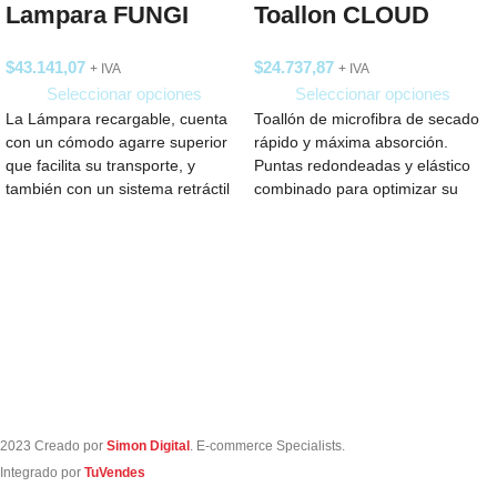
Lampara FUNGI
Toallon CLOUD
$
43.141,07
$
24.737,87
+ IVA
+ IVA
Seleccionar opciones
Seleccionar opciones
La Lámpara recargable, cuenta
Toallón de microfibra de secado
con un cómodo agarre superior
rápido y máxima absorción.
que facilita su transporte, y
Puntas redondeadas y elástico
también con un sistema retráctil
combinado para optimizar su
que
guardado. Medida: 130
2023 Creado por
Simon Digital
. E-commerce Specialists.
Integrado por
TuVendes