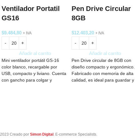
Ventilador Portatil
Pen Drive Circular
GS16
8GB
$
9.484,80
$
12.403,20
+ IVA
+ IVA
Añadir al carrito
Añadir al carrito
Mini ventilador portátil GS-16
Pen Drive circular de 8GB con
color blanco, recargable por
diseño compacto y ergonómico.
USB, compacto y liviano. Cuenta
Fabricado con memoria de alta
con gancho para colgar y
calidad, es ideal para guardar y
soporte para usar sobre mesa.
transportar documentos, fotos y
Silencioso, de bajo consumo y
más. Con conexión USB 2.0, es
ideal para llevar a todos lados.
compatible con múltiples
Ideal aplicación Logo.
dispositivos.
2023 Creado por
Simon Digital
. E-commerce Specialists.