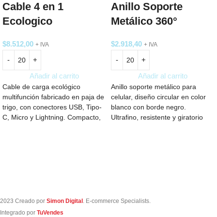
Cable 4 en 1
Anillo Soporte
Ecologico
Metálico 360°
$
8.512,00
$
2.918,40
+ IVA
+ IVA
Añadir al carrito
Añadir al carrito
Cable de carga ecológico
Anillo soporte metálico para
multifunción fabricado en paja de
celular, diseño circular en color
trigo, con conectores USB, Tipo-
blanco con borde negro.
C, Micro y Lightning. Compacto,
Ultrafino, resistente y giratorio
resistente y práctico para viajes.
360°, brinda agarre seguro y
también funciona como soporte
de mesa.
2023 Creado por
Simon Digital
. E-commerce Specialists.
Integrado por
TuVendes