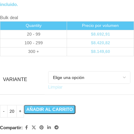
incluido.
Bulk deal
Quantity
Precio por volumen
20 - 99
$
8.692,91
100 - 299
$
8.420,82
300 +
$
8.149,60
VARIANTE
Limpiar
AÑADIR AL CARRITO
Compartir: