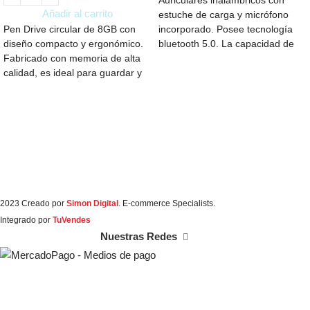
Auriculares inalámbricos con
Añadir al carrito
estuche de carga y micrófono
Pen Drive circular de 8GB con
incorporado. Posee tecnología
diseño compacto y ergonómico.
bluetooth 5.0. La capacidad de
Fabricado con memoria de alta
carga es de 300mAh.
calidad, es ideal para guardar y
transportar documentos, fotos y
más. Con conexión USB 2.0, es
compatible con múltiples
dispositivos.
2023 Creado por
Simon Digital
. E-commerce Specialists.
Integrado por
TuVendes
Nuestras Redes