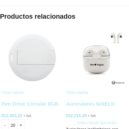
Productos relacionados
Vista rápida
Vista rápida
Pen Drive Circular 8GB
Auriculares SHIELD
$
12.403,20
$
32.216,39
+ IVA
+ IVA
Seleccionar opciones