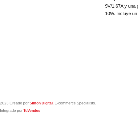
Disfruta de la libertad inalámbrica y la calidad de
9V/1.67A y una 
sonido superior con nuestro Auricular Bluetooth
10W. Incluye un
Tipo Vincha E328. Diseñado para ofrecer una
experiencia auditiva excepcional, este auricular
combina estilo y funcionalidad en un atractivo
color blanco.
2023 Creado por
Simon Digital
. E-commerce Specialists.
Integrado por
TuVendes