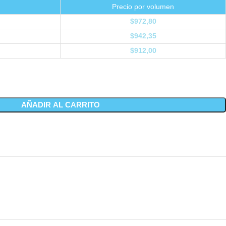
Precio por volumen
$
972,80
$
942,35
$
912,00
AÑADIR AL CARRITO