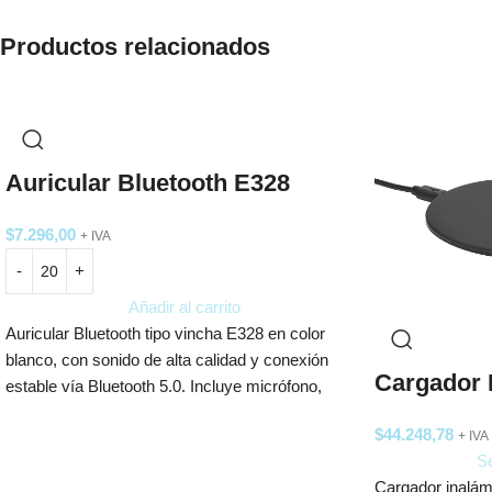
Productos relacionados
Auricular Bluetooth E328
$
7.296,00
+ IVA
Añadir al carrito
Auricular Bluetooth tipo vincha E328 en color
blanco, con sonido de alta calidad y conexión
Cargador 
estable vía Bluetooth 5.0. Incluye micrófono,
batería de hasta 6 horas, entrada auxiliar y carga
$
44.248,78
+ IVA
rápida. Cómodo, elegante y versátil para uso
Se
diario.
Cargador inalám