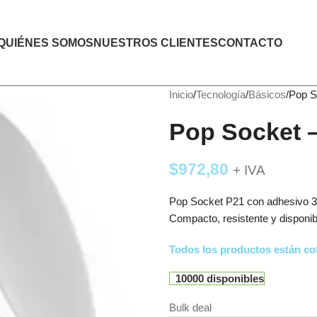
QUIÉNES SOMOS
NUESTROS CLIENTES
CONTACTO
Inicio
Tecnología
Básicos
Pop S
Pop Socket –
$
972,80
+ IVA
Pop Socket P21 con adhesivo 3M,
Compacto, resistente y disponib
Todos los productos están cot
10000 disponibles
Bulk deal