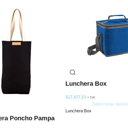
Lunchera Box
$
17.477,53
+ IVA
Seleccionar opcion
Lunchera Box
tera Poncho Pampa