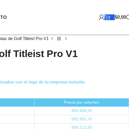
$
0,00
TO
otas de Golf Titleist Pro V1
lf Titleist Pro V1
izados con el logo de tu empresa incluido.
Precio por volumen
$
95.800,00
$
92.951,70
$
90.112,50