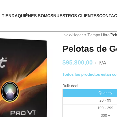
TIENDA
QUIÉNES SOMOS
NUESTROS CLIENTES
CONTAC
Inicio
Hogar & Tiempo Libre
Pel
Pelotas de Go
$
95.800,00
+ IVA
Todos los productos están cot
Bulk deal
Quantity
20 - 99
100 - 299
300 +