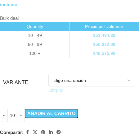
incluido.
Bulk deal
Quantity
Precio por volumen
10 - 49
$
51.494,39
50 - 99
$
50.032,86
100 +
$
48.575,99
VARIANTE
Limpiar
AÑADIR AL CARRITO
Compartir: