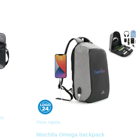
es
Vista rápida
Mochila Omega backpack