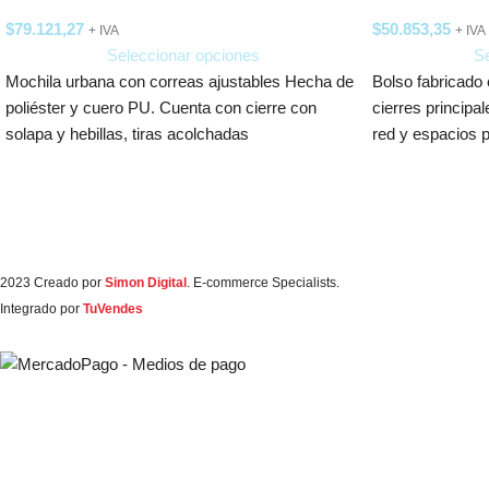
$
79.121,27
$
50.853,35
+ IVA
+ IVA
Seleccionar opciones
Se
Mochila urbana con correas ajustables Hecha de
Bolso fabricado e
poliéster y cuero PU. Cuenta con cierre con
cierres principa
solapa y hebillas, tiras acolchadas
red y espacios 
2023 Creado por
Simon Digital
. E-commerce Specialists.
Integrado por
TuVendes