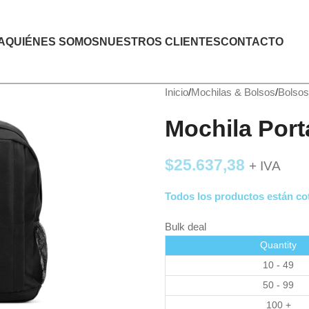
A
QUIÉNES SOMOS
NUESTROS CLIENTES
CONTACTO
Inicio
Mochilas & Bolsos
Bolsos
Mochila Port
$
25.637,38
+ IVA
Todos los productos están cot
Bulk deal
Quantity
10 - 49
50 - 99
100 +