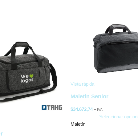
Vista rápida
Maletín Senior
$
34.672,74
+ IVA
Seleccionar opcion
Maletín
r