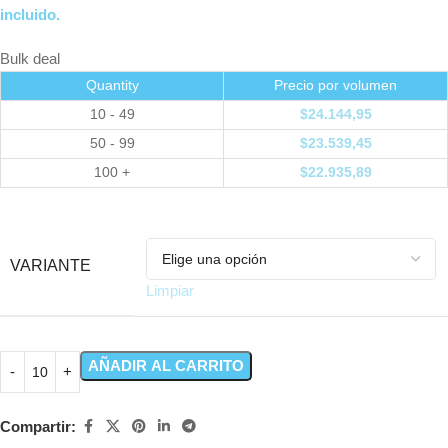
incluido.
Bulk deal
Quantity
Precio por volumen
10 - 49
$
24.144,95
50 - 99
$
23.539,45
100 +
$
22.935,89
VARIANTE
Limpiar
AÑADIR AL CARRITO
Compartir: