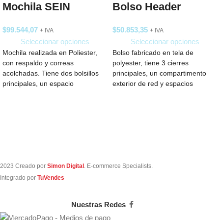
Mochila SEIN
Bolso Header
$
99.544,07
$
50.853,35
+ IVA
+ IVA
Seleccionar opciones
Seleccionar opciones
Mochila realizada en Poliester,
Bolso fabricado en tela de
con respaldo y correas
polyester, tiene 3 cierres
acolchadas. Tiene dos bolsillos
principales, un compartimento
principales, un espacio
exterior de red y espacios
completamente acolchado para
pequeños en el
notebook, 2
2023 Creado por
Simon Digital
. E-commerce Specialists.
Integrado por
TuVendes
Nuestras Redes